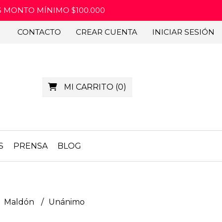
IS MONTO MÍNIMO $100.000
CONTACTO
CREAR CUENTA
INICIAR SESIÓN
MI CARRITO
(
0
)
S
PRENSA
BLOG
Maldón
Unánimo