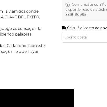
Comunicáte con Pump
disponibilidad de stock 
amilia y amigos donde
3518190995
 LA CLAVE DEL ÉXITO.
Calculá el costo de env
 juego es conseguir la
ibiendo palabras
das. Cada ronda consiste
r según lo que hayan