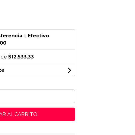
sferencia
o
Efectivo
,00
s de
$12.533,33
os
R AL CARRITO