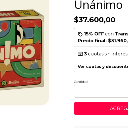
Unánimo
$37.600,00
15% OFF
con
Tran
Precio final:
$31.960
3
cuotas sin interé
Ver cuotas y descuent
Cantidad
AGREGA
r